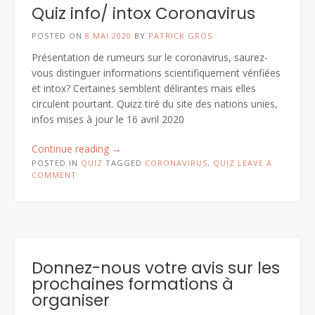
Quiz info/ intox Coronavirus
POSTED ON
8 MAI 2020
BY
PATRICK GROS
Présentation de rumeurs sur le coronavirus, saurez-
vous distinguer informations scientifiquement vérifiées
et intox? Certaines semblent délirantes mais elles
circulent pourtant. Quizz tiré du site des nations unies,
infos mises à jour le 16 avril 2020
“Quiz
Continue reading
→
info/
POSTED IN
QUIZ
TAGGED
CORONAVIRUS
,
QUIZ
LEAVE A
COMMENT
intox
Coronavirus”
Donnez-nous votre avis sur les
prochaines formations à
organiser