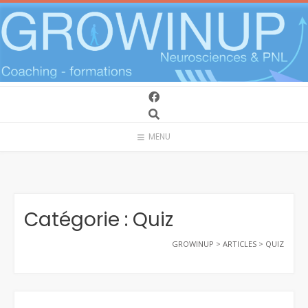
Skip
to
content
MENU
Catégorie :
Quiz
GROWINUP
>
ARTICLES
>
QUIZ